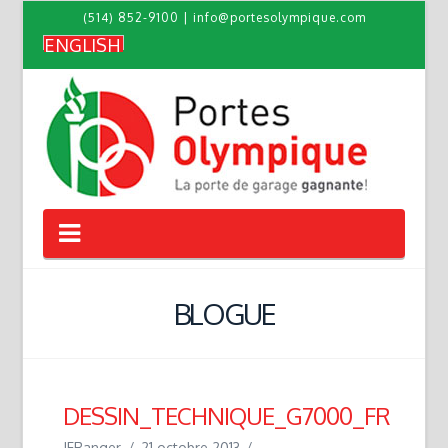
(514) 852-9100
|
info@portesolympique.com
ENGLISH
Navigation
BLOGUE
DESSIN_TECHNIQUE_G7000_FR
JFRanger
21 octobre 2013