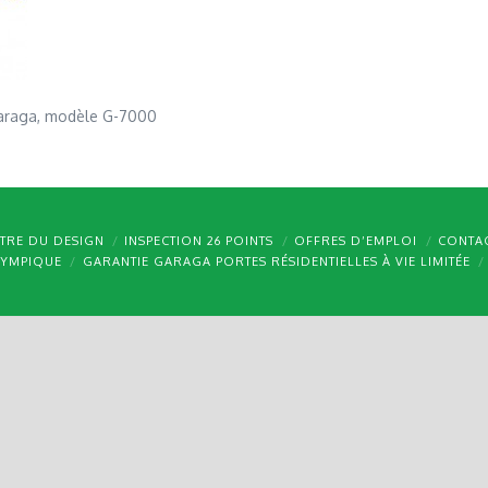
Garaga, modèle G-7000
TRE DU DESIGN
INSPECTION 26 POINTS
OFFRES D’EMPLOI
CONTA
LYMPIQUE
GARANTIE GARAGA PORTES RÉSIDENTIELLES À VIE LIMITÉE