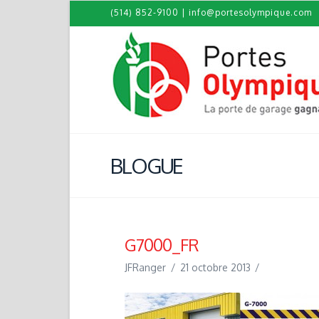
(514) 852-9100
|
info@portesolympique.com
BLOGUE
G7000_FR
JFRanger
21 octobre 2013