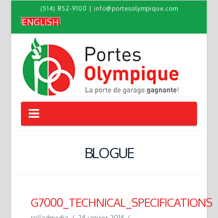
(514) 852-9100
|
info@portesolympique.com
ENGLISH
Navigation
BLOGUE
G7000_TECHNICAL_SPECIFICATIONS
rolladmedia
24 janvier 2014