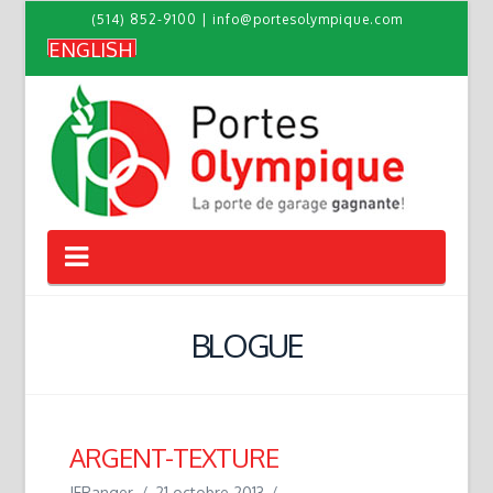
(514) 852-9100
|
info@portesolympique.com
ENGLISH
Navigation
BLOGUE
ARGENT-TEXTURE
JFRanger
21 octobre 2013