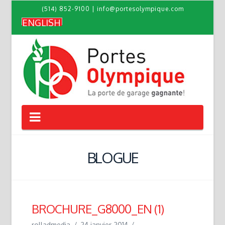
(514) 852-9100
|
info@portesolympique.com
ENGLISH
Navigation
BLOGUE
BROCHURE_G8000_EN (1)
rolladmedia
24 janvier 2014