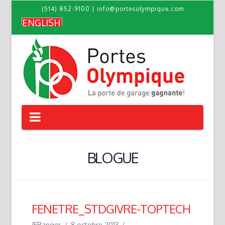
(514) 852-9100
|
info@portesolympique.com
ENGLISH
Navigation
BLOGUE
FENETRE_STDGIVRE-TOPTECH
JFRanger
8 octobre 2013