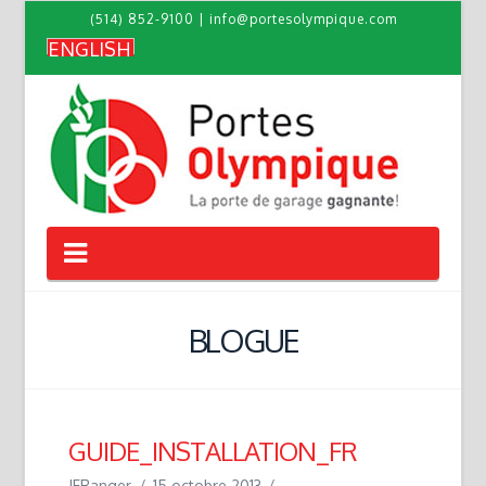
(514) 852-9100
|
info@portesolympique.com
ENGLISH
Navigation
BLOGUE
GUIDE_INSTALLATION_FR
JFRanger
15 octobre 2013