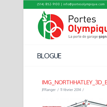
(514) 852-9100
|
info@portesolympique.com
BLOGUE
IMG_NORTHHATLEY_3D_
JFRanger
11 février 2014