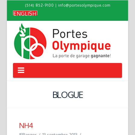
(514) 852-9100
|
info@portesolympique.com
ENGLISH
Navigation
BLOGUE
NH4
JFRanger
13 septembre 2013