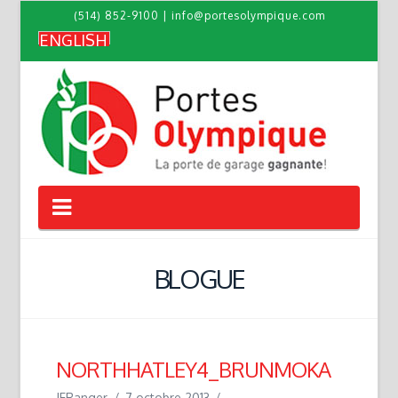
(514) 852-9100
|
info@portesolympique.com
ENGLISH
Navigation
BLOGUE
NORTHHATLEY4_BRUNMOKA
JFRanger
7 octobre 2013