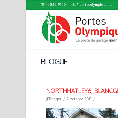
(514) 852-9100
|
info@portesolympique.com
BLOGUE
NORTHHATLEY6_BLANCGL
JFRanger
7 octobre 2013