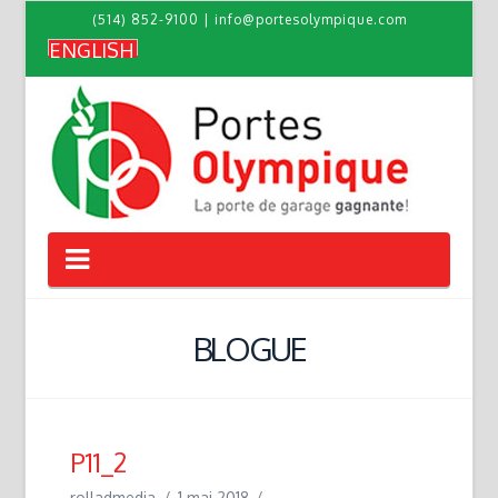
(514) 852-9100
|
info@portesolympique.com
ENGLISH
Navigation
BLOGUE
P11_2
rolladmedia
1 mai 2018