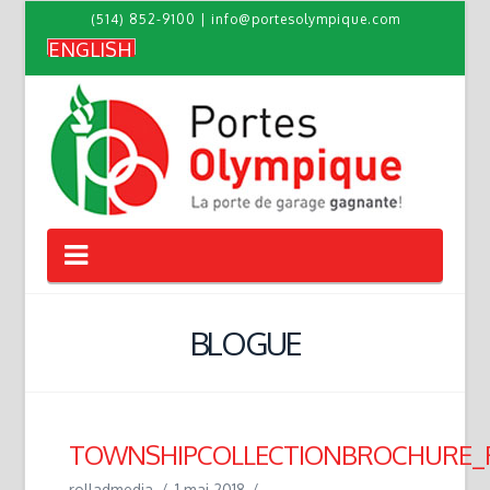
(514) 852-9100
|
info@portesolympique.com
ENGLISH
Navigation
BLOGUE
TOWNSHIPCOLLECTIONBROCHURE_
rolladmedia
1 mai 2018