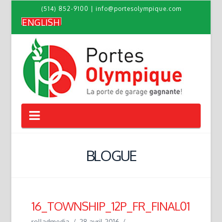
(514) 852-9100
|
info@portesolympique.com
ENGLISH
Navigation
BLOGUE
16_TOWNSHIP_12P_FR_FINAL01
rolladmedia
28 avril 2016