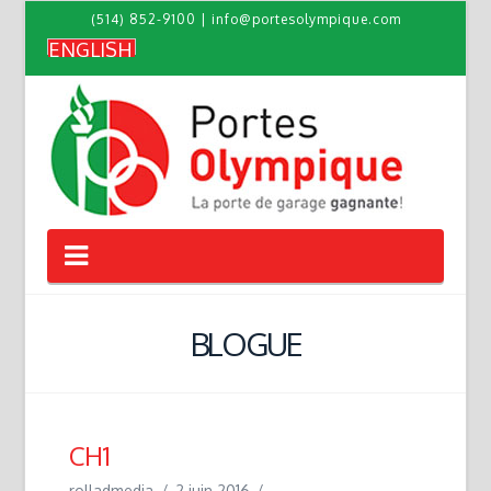
(514) 852-9100
|
info@portesolympique.com
ENGLISH
Navigation
BLOGUE
CH1
rolladmedia
2 juin 2016