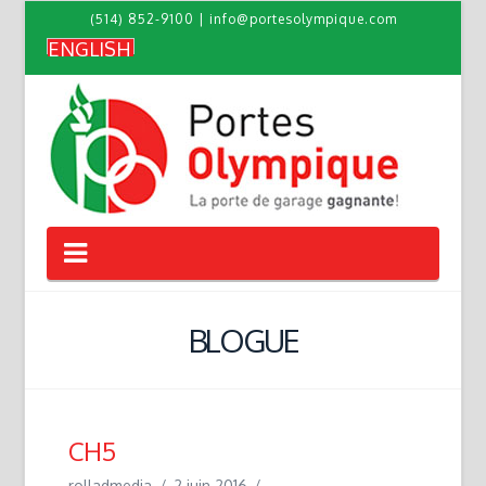
(514) 852-9100
|
info@portesolympique.com
ENGLISH
Navigation
BLOGUE
CH5
rolladmedia
2 juin 2016