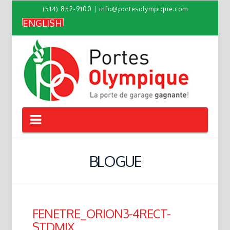
(514) 852-9100
|
info@portesolympique.com
ENGLISH
Navigation
BLOGUE
FENETRE_ORION3-4RECT-
STDMIX