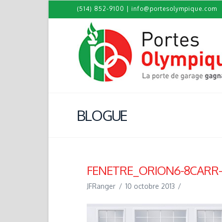
(514) 852-9100
|
info@portesolympique.com
BLOGUE
FENETRE_ORION6-8CARR
JFRanger
10 octobre 2013