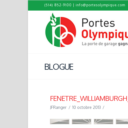
(514) 852-9100
|
info@portesolympique.com
BLOGUE
FENETRE_WILLIAMBURGH
JFRanger
10 octobre 2013