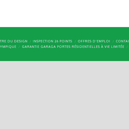
TRE DU DESIGN
INSPECTION 26 POINTS
OFFRES D’EMPLOI
CONTA
LYMPIQUE
GARANTIE GARAGA PORTES RÉSIDENTIELLES À VIE LIMITÉE