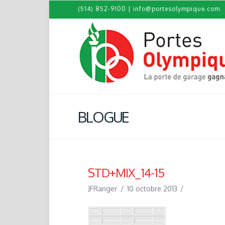
(514) 852-9100
|
info@portesolympique.com
BLOGUE
STD+MIX_14-15
JFRanger
10 octobre 2013