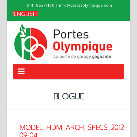
(514) 852-9100
|
info@portesolympique.com
ENGLISH
Navigation
BLOGUE
MODEL_HDM_ARCH_SPECS_2012-
09-04