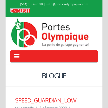
(514) 852-9100
|
info@portesolympique.com
ENGLISH
Navigation
BLOGUE
SPEED_GUARDIAN_LOW
rolladmedia
17 décembre 2020