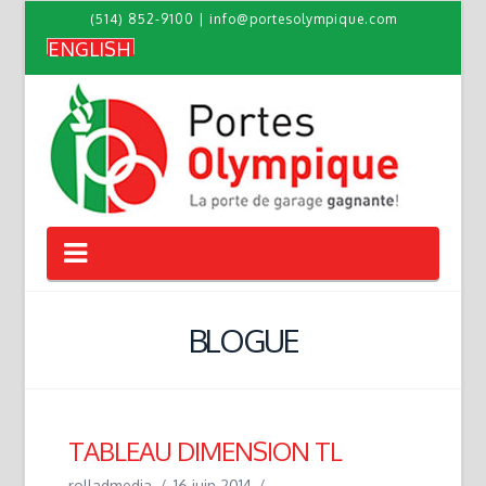
(514) 852-9100
|
info@portesolympique.com
ENGLISH
Navigation
BLOGUE
TABLEAU DIMENSION TL
rolladmedia
16 juin 2014