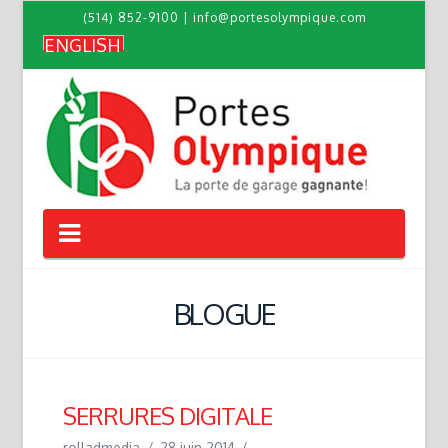
(514) 852-9100
|
info@portesolympique.com
ENGLISH
Navigation
BLOGUE
SERRURES DIGITALE
rolladmedia
28 juin 2014