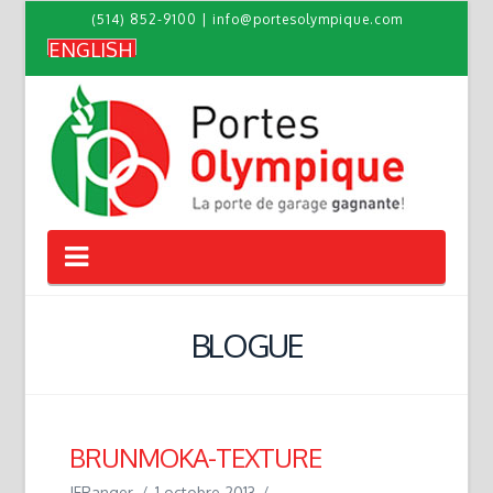
(514) 852-9100
|
info@portesolympique.com
ENGLISH
Navigation
BLOGUE
BRUNMOKA-TEXTURE
JFRanger
1 octobre 2013