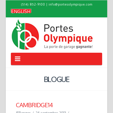
(514) 852-9100
|
info@portesolympique.com
ENGLISH
Navigation
BLOGUE
CAMBRIDGE14
JFRanger
24 septembre 2013