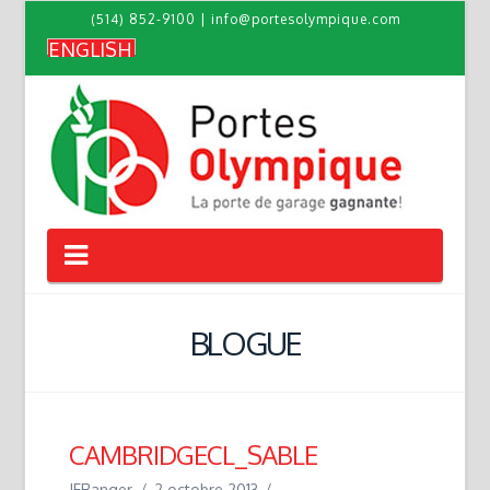
(514) 852-9100
|
info@portesolympique.com
ENGLISH
Navigation
BLOGUE
CAMBRIDGECL_SABLE
JFRanger
2 octobre 2013