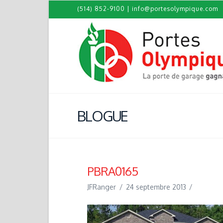
(514) 852-9100
|
info@portesolympique.com
BLOGUE
PBRA0165
JFRanger
24 septembre 2013