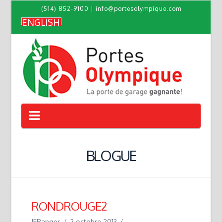
(514) 852-9100
|
info@portesolympique.com
ENGLISH
Navigation
BLOGUE
RONDROUGE2
JFRanger
2 octobre 2013