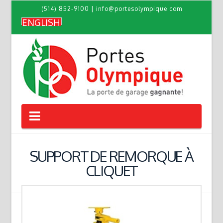
(514) 852-9100
|
info@portesolympique.com
ENGLISH
Navigation
SUPPORT DE REMORQUE À
CLIQUET