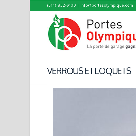
(514) 852-9100
|
info@portesolympique.com
VERROUS ET LOQUETS