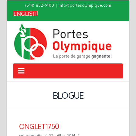
(514) 852-9100
|
info@portesolympique.com
ENGLISH
Navigation
BLOGUE
ONGLET1750
rolladmedia
22 juillet 2014