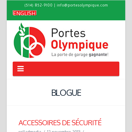
(514) 852-9100
|
info@portesolympique.com
ENGLISH
Navigation
BLOGUE
ACCESSOIRES DE SÉCURITÉ
rolladmedia
12 novembre 2013