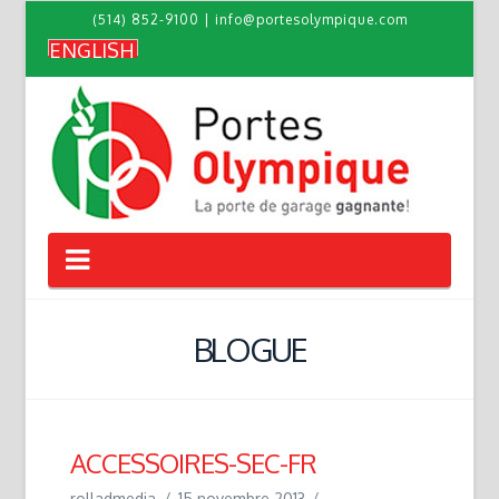
(514) 852-9100
|
info@portesolympique.com
ENGLISH
Navigation
BLOGUE
ACCESSOIRES-SEC-FR
rolladmedia
15 novembre 2013