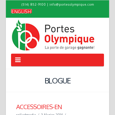
(514) 852-9100
|
info@portesolympique.com
ENGLISH
Navigation
BLOGUE
ACCESSOIRES-EN
rolladmedia
3 février 2014