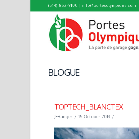
(514) 852-9100
|
info@portesolympique.com
BLOGUE
TOPTECH_BLANCTEX
JFRanger
15 October 2013