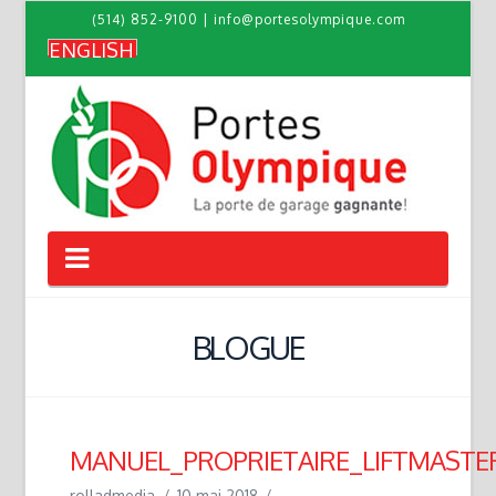
(514) 852-9100
|
info@portesolympique.com
ENGLISH
Navigation
BLOGUE
MANUEL_PROPRIETAIRE_LIFTMASTE
rolladmedia
10 mai 2018