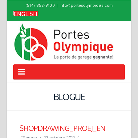
(514) 852-9100
|
info@portesolympique.com
ENGLISH
Navigation
BLOGUE
SHOPDRAWING_PROEJ_EN
JFRanger
23 octobre 2013